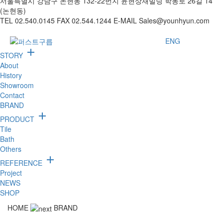
서울특별시 강남구 논현동 132-22번지 윤현상재빌딩 학동로 26길 14
(논현동)
TEL 02.540.0145 FAX 02.544.1244 E-MAIL Sales@younhyun.com
ENG

STORY
About
History
Showroom
Contact
BRAND

PRODUCT
Tile
Bath
Others

REFERENCE
Project
NEWS
SHOP
HOME
BRAND