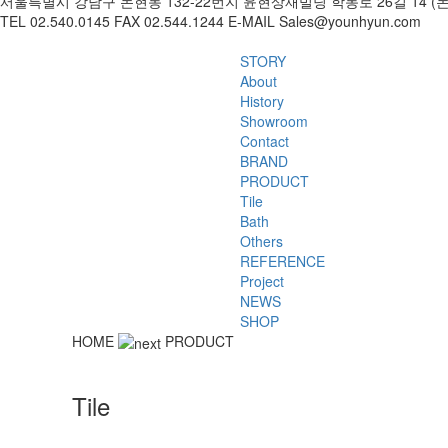
서울특별시 강남구 논현동 132-22번지 윤현상재빌딩 학동로 26길 14 (
TEL 02.540.0145 FAX 02.544.1244 E-MAIL Sales@younhyun.com
STORY
About
History
Showroom
Contact
BRAND
PRODUCT
Tile
Bath
Others
REFERENCE
Project
NEWS
SHOP
HOME
PRODUCT
Tile